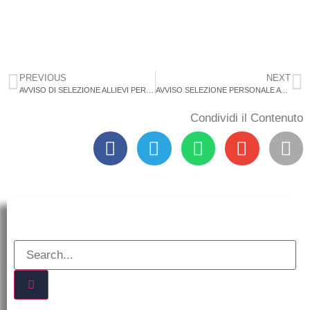
PREVIOUS
NEXT
AVVISO DI SELEZIONE ALLIEVI PER L’AMMISSIONE AL PERCORSO FORMATIVO DEI PROGETTI PON FSE APPRENDIMENTO E SOCIALITA’ “Un PONte per la scuola”
AVVISO SELEZIONE PERSONALE ATA INTERNO PROGETTO PON APPRENDIMENTO E SOCIALITA’
Condividi il Contenuto