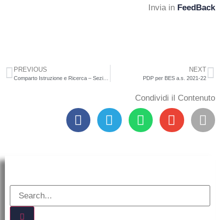
Invia in
FeedBack
PREVIOUS
NEXT
Comparto Istruzione e Ricerca – Sezione Scuola. Proclamazione di sciopero personale ATA indetto da Feder. A.T.A. per l’intera giornata del 24 novembre 2021. Adempimenti previsti dall’Accordo sulle norme di garanzia dei servizi pubblici essenziali del 2 dicembre 2020 (Gazzetta Ufficiale n. 8 del 12 gennaio 2021) con particolare riferimento agli artt. 3 e
PDP per BES a.s. 2021-22
Condividi il Contenuto