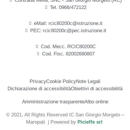
Contrada Melia, SNC - San Giorgio Morgeto (RC)
Tel. 0966/472122
eMail: rcic80200c@istruzione.it
PEC: rcic80200c@pec.istruzione.it
Cod. Mecc. RCIC80200C
Cod. Fisc. 82002680807
Privacy
Cookie Policy
Note Legali
Dichiarazione di accessibilità
Obiettivi di accessibilità
Amministrazione trasparente
Albo online
© 2021, All Rights Reserved IC San Giorgio Morgeto –
Maropati
| Powered by
Picieffe srl