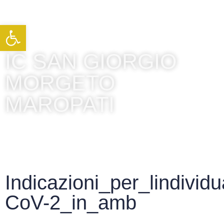
Apri la barra degli strumenti
IC SAN GIORGIO
MORGETO
MAROPATI
Indicazioni_per_lindivi
CoV-2_in_amb