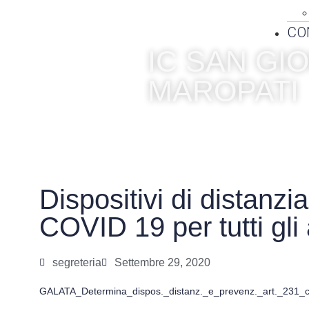
CO
IC SAN G
MAROPATI
Dispositivi di distanz
COVID 19 per tutti gli 
segreteria
Settembre 29, 2020
GALATA_Determina_dispos._distanz._e_prevenz._art._231_