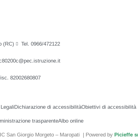
o (RC)
Tel. 0966/472122
c80200c@pec.istruzione.it
Fisc. 82002680807
 Legali
Dichiarazione di accessibilità
Obiettivi di accessibilità
inistrazione trasparente
Albo online
 IC San Giorgio Morgeto – Maropati
| Powered by
Picieffe s