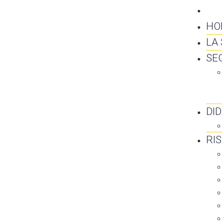
CO
HO
LA
SE
DI
RI