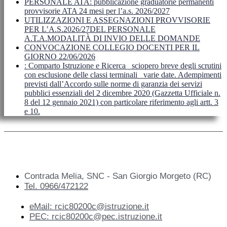
PERSONALE ATA: pubblicazione graduatorie permanenti
provvisorie ATA 24 mesi per l’a.s. 2026/2027
UTILIZZAZIONI E ASSEGNAZIONI PROVVISORIE
PER L’A.S.2026/27DEL PERSONALE
A.T.A.MODALITÀ DI INVIO DELLE DOMANDE
CONVOCAZIONE COLLEGIO DOCENTI PER IL
GIORNO 22/06/2026
: Comparto Istruzione e Ricerca_ sciopero breve degli scrutini
con esclusione delle classi terminali_ varie date. Adempimenti
previsti dall’Accordo sulle norme di garanzia dei servizi
pubblici essenziali del 2 dicembre 2020 (Gazzetta Ufficiale n.
8 del 12 gennaio 2021) con particolare riferimento agli artt. 3
e 10.
Contrada Melia, SNC - San Giorgio Morgeto (RC)
Tel. 0966/472122
eMail: rcic80200c@istruzione.it
PEC: rcic80200c@pec.istruzione.it