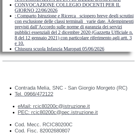
CONVOCAZIONE COLLEGIO DOCENTI PER IL
GIORNO 22/06/2026
: Comparto Istruzione e Ricerca_ sciopero breve degli scrutini
con esclusione delle classi terminali_ varie date. Adempimenti
previsti dall’Accordo sulle norme di garanzia dei servizi
pubblici essenziali del 2 dicembre 2020 (Gazzetta Ufficiale n.
8 del 12 gennaio 2021) con particolare riferimento agli artt. 3
e 10.
Chiusura scuola Infanzia Maropati 05/06/2026
Contrada Melia, SNC - San Giorgio Morgeto (RC)
Tel. 0966/472122
eMail: rcic80200c@istruzione.it
PEC: rcic80200c@pec.istruzione.it
Cod. Mecc. RCIC80200C
Cod. Fisc. 82002680807