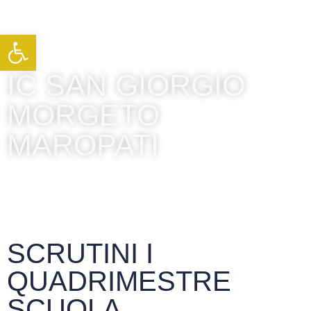
Apri la barra degli strumenti
IC SAN GIORGIO
MORGETO
MAROPATI
SCRUTINI I
QUADRIMESTRE
SCUOLA